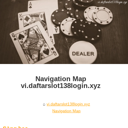
Navigation Map
vi.daftarslot138login.xyz
vi.daftarslot138login.xyz
Navigation Map